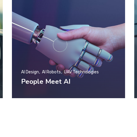
AI Design
AI Robots
UAV Technologies
People Meet AI